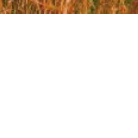
SZKOLENIE
Szkolenie w Hotelu "Nowy Zdrój" w Polanica Zdrój w
dniach 22 – 24/11/2018 r.
Relacja fotograficzna ze szkolenia prowadzący Adam
Bartosiewicz
ZOBACZ WIĘCEJ